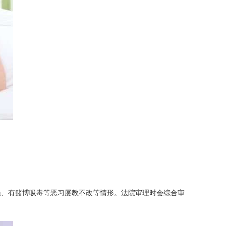
员、有赌博吸毒等恶习屡教不改等情形。法院审理时会综合审